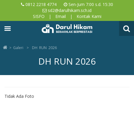
0812 2218 4774
Sen-Jum 7:00 s.d. 15:30
sd2@darulhikam.sch.id
SISFO
|
Email
|
Kontak Kami
Sekolah Islam Bandung, SD di Rancaekek Kabupaten Bandung, Darul
Hikam, SD 2 Darul Hikam Rancaekek
>
Galeri
>
DH RUN 2026
DH RUN 2026
Tidak Ada Foto